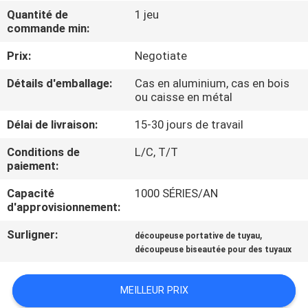
Quantité de
1 jeu
commande min:
CONTRÔLE
DE
Prix:
Negotiate
QUALITÉ
Détails d'emballage:
Cas en aluminium, cas en bois
ou caisse en métal
PLAN
Délai de livraison:
15-30 jours de travail
DU
Conditions de
L/C, T/T
paiement:
SITE
Capacité
1000 SÉRIES/AN
d'approvisionnement:
POLITIQUE
EN
Surligner:
,
découpeuse portative de tuyau
découpeuse biseautée pour des tuyaux
MATIÈRE
DE
MEILLEUR PRIX