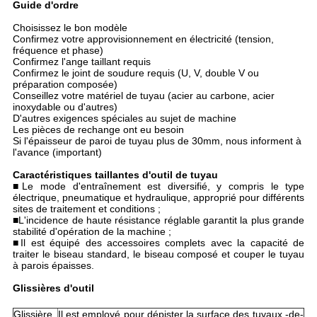
Guide d'ordre
Choisissez le bon modèle
Confirmez votre approvisionnement en électricité (tension,
fréquence et phase)
Confirmez l'ange taillant requis
Confirmez le joint de soudure requis (U, V, double V ou
préparation composée)
Conseillez votre matériel de tuyau (acier au carbone, acier
inoxydable ou d'autres)
D'autres exigences spéciales au sujet de machine
Les pièces de rechange ont eu besoin
Si l'épaisseur de paroi de tuyau plus de 30mm, nous informent à
l'avance (important)
Caractéristiques
taillantes d'outil
de
tuyau
■
Le mode d'entraînement est diversifié, y compris le type
électrique, pneumatique et hydraulique, approprié pour différents
sites de traitement et conditions ;
■L'incidence de haute résistance réglable garantit la plus grande
stabilité d'opération de la machine ;
■Il est équipé des accessoires complets avec la capacité de
traiter le biseau standard, le biseau composé et couper le tuyau
à parois épaisses.
Glissières d'outil
Glissière
Il est employé pour dépister la surface des tuyaux -de-