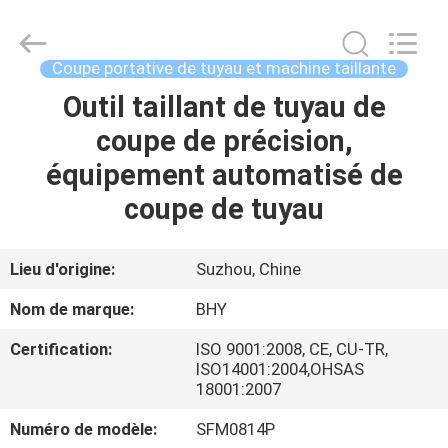
-
2026
Bohyar
Engineering
Material
Coupe portative de tuyau et machine taillante
Technology(Suzhou)Co.,
Ltd.
Outil taillant de tuyau de
MAISON
All
Rights
Reserved.
coupe de précision,
PRODUITS
équipement automatisé de
coupe de tuyau
AU
SUJET
Lieu d'origine:
Suzhou, Chine
DE
Nom de marque:
BHY
NOUS
Certification:
ISO 9001:2008, CE, CU-TR,
ISO14001:2004,OHSAS
18001:2007
VISITE
D'USINE
Numéro de modèle:
SFM0814P