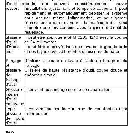
d'outil de
ronds, qui peuvent considérablement sauver
ressort
l'installation, ajustement et temps de coupure. Il peut
rapidement et automatiquement dépister le système
pour assurer même l'alimentation, et peut garder
l'épaisseur de paroi standard du réalésage de grand
diamètre une fois combiné avec la glissière d'outil de
réalésage.
glissière
Il peut être appliqué à SFM 0206 4248 avec la course
d'outil
de 64 millimètres ;
d'Épais-
Il peut être employé dans des tuyaux de grande taille
mur
et des tuyaux avec différentes épaisseurs de paroi.
Perçage
Réalisez la coupe de tuyau à l'aide du forage et du
et
fraisage.
glissière
Glissière de haute résistance d'outil, coupe douce et
de
opération simple.
fraisage
d'outil
Glissière
Il convient au sondage interne de canalisation.
interne
d'outil
ennuyeux
Type
Il convient au sondage interne de canalisation et à
glissière
tailler unique.
de pont
d'outil
FAQ