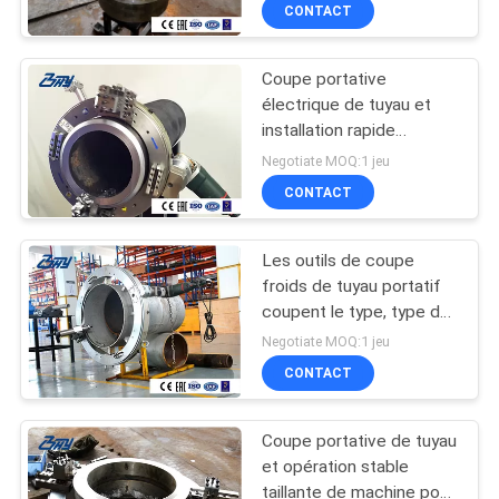
CONTACT
CONTRÔLE
Coupe portative
DE
80
électrique de tuyau et
QUALITÉ
installation rapide
Coupe électrique de
taillante de cadre de
Negotiate MOQ:1 jeu
tuyau et machine
fente de machine
PLAN
CONTACT
taillante
DU
Les outils de coupe
SITE
froids de tuyau portatif
coupent le type, type de
45
bloc supérieur de haute
POLITIQUE
Negotiate MOQ:1 jeu
résistance
Coupe pneumatique
CONTACT
EN
MATIÈRE
de tuyau et machine
Coupe portative de tuyau
DE
taillante
et opération stable
taillante de machine pour