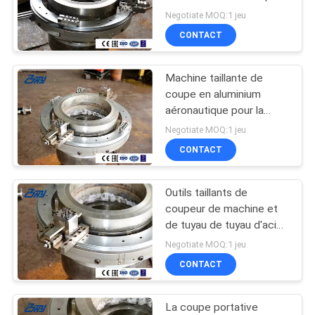
PROTECTION
le mur épais lourd
Negotiate MOQ:1 jeu
DE
CONTACT
LA
65
VIE
Coupe hydraulique
Machine taillante de
PRIVÉE
coupe en aluminium
de tuyau et machine
aéronautique pour la
canalisation sur le site
taillante
Negotiate MOQ:1 jeu
CONTACT
Outils taillants de
18
coupeur de machine et
machine taillante de
de tuyau de tuyau d'acier
inoxydable portatif
Negotiate MOQ:1 jeu
tuyau électrique
CONTACT
La coupe portative