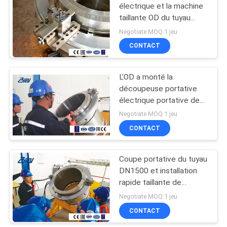
électrique et la machine
taillante OD du tuyau
10
DN1200 ont monté le
Negotiate MOQ:1 jeu
cadre orbital de Splict
Machine taillante de
CONTACT
tuyau pneumatique
L'OD a monté la
découpeuse portative
électrique portative de
tuyau pour l'énergie
Negotiate MOQ:1 jeu
nucléaire, puissance
CONTACT
16
thermique
Coupe portative du tuyau
Trav L coupeur
DN1500 et installation
rapide taillante de
machine
Negotiate MOQ:1 jeu
CONTACT