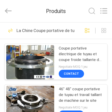
-
2026
Bohyar
Produits
Engineering
Material
Technology(Suzhou)Co.,
Ltd.
MAISON
All
61
Rights
La Chine Coupe portative de tuyau et machine taill
Reserved.
Coupe froide de
PRODUITS
tuyau et machine
Coupe portative
électrique de tuyau et
taillante
AU
coupe froide taillante de
SUJET
machine sur le site
Negotiate MOQ:1 jeu
DE
CONTACT
59
NOUS
Coupe portative de
46" 48" coupe portative
de tuyau et travail taillant
VISITE
tuyau et machine
de machine sur le site
D'USINE
Negotiate MOQ:1 jeu
taillante