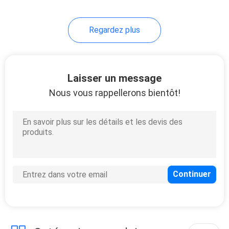
5
Regardez plus
unité de puissance
hydraulique
Laisser un message
Nous vous rappellerons bientôt!
10
Unité diesel
d'énergie
hydraulique