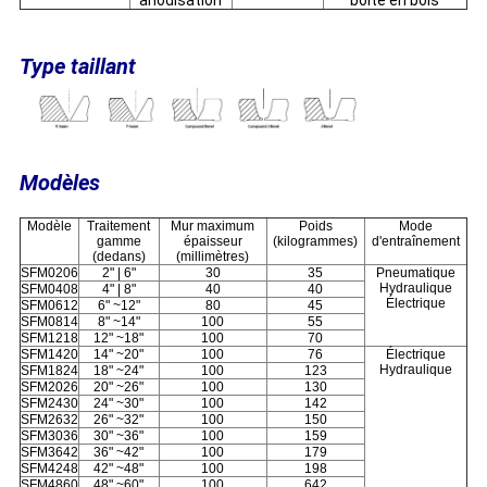
anodisation
boîte en bois
Type taillant
Modèles
Modèle
Traitement
Mur maximum
Poids
Mode
gamme
épaisseur
(kilogrammes)
d'entraînement
(dedans)
(millimètres)
SFM0206
2" | 6"
30
35
Pneumatique
Hydraulique
SFM0408
4" | 8"
40
40
Électrique
SFM0612
6" ~12"
80
45
SFM0814
8" ~14"
100
55
SFM1218
12" ~18"
100
70
SFM1420
14" ~20"
100
76
Électrique
Hydraulique
SFM1824
18" ~24"
100
123
SFM2026
20" ~26"
100
130
SFM2430
24" ~30"
100
142
SFM2632
26" ~32"
100
150
SFM3036
30" ~36"
100
159
SFM3642
36" ~42"
100
179
SFM4248
42" ~48"
100
198
SFM4860
48" ~60"
100
642