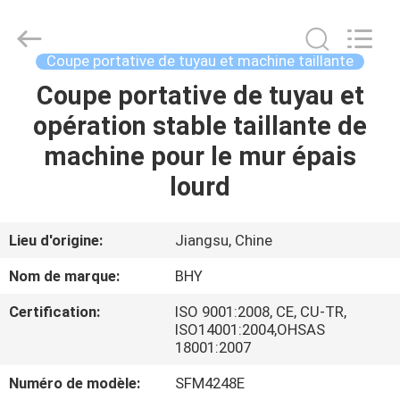
-
2026
Bohyar
Engineering
Material
Coupe portative de tuyau et machine taillante
Technology(Suzhou)Co.,
Ltd.
Coupe portative de tuyau et
MAISON
All
Rights
Reserved.
opération stable taillante de
PRODUITS
machine pour le mur épais
lourd
AU
SUJET
Lieu d'origine:
Jiangsu, Chine
DE
Nom de marque:
BHY
NOUS
Certification:
ISO 9001:2008, CE, CU-TR,
ISO14001:2004,OHSAS
18001:2007
VISITE
D'USINE
Numéro de modèle:
SFM4248E