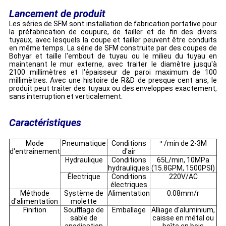
Lancement de produit
Les séries de SFM sont installation de fabrication portative pour
la préfabrication de coupure, de tailler et de fin des divers
tuyaux, avec lesquels la coupe et tailler peuvent être conduits
en même temps. La série de SFM construite par des coupes de
Bohyar et taille l'embout de tuyau ou le milieu du tuyau en
maintenant le mur externe, avec traiter le diamètre jusqu'à
2100 millimètres et l'épaisseur de paroi maximum de 100
millimètres. Avec une histoire de R&D de presque cent ans, le
produit peut traiter des tuyaux ou des enveloppes exactement,
sans interruption et verticalement.
Caractéristiques
Mode
Pneumatique
Conditions
³ /min de 2-3M
d'entraînement
d'air
Hydraulique
Conditions
65L/min, 10MPa
hydrauliques
(15.8GPM, 1500PSI)
Électrique
Conditions
220V/AC
électriques
Méthode
Système de
Alimentation
0.08mm/r
d'alimentation
molette
Finition
Soufflage de
Emballage
Alliage d'aluminium,
sable de
caisse en métal ou