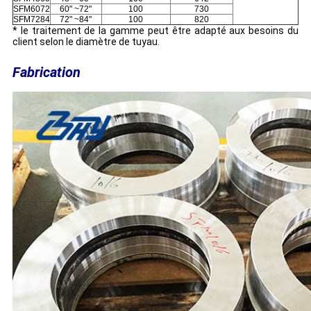
SFM6072
60" ~72"
100
730
SFM7284
72" ~84"
100
820
* le traitement de la gamme peut être adapté aux besoins du
client selon le diamètre de tuyau.
Fabrication