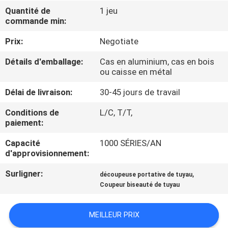
Quantité de
1 jeu
commande min:
CONTRÔLE
DE
Prix:
Negotiate
QUALITÉ
Détails d'emballage:
Cas en aluminium, cas en bois
ou caisse en métal
PLAN
Délai de livraison:
30-45 jours de travail
DU
Conditions de
L/C, T/T,
paiement:
SITE
Capacité
1000 SÉRIES/AN
d'approvisionnement:
POLITIQUE
EN
Surligner:
,
découpeuse portative de tuyau
Coupeur biseauté de tuyau
MATIÈRE
DE
MEILLEUR PRIX