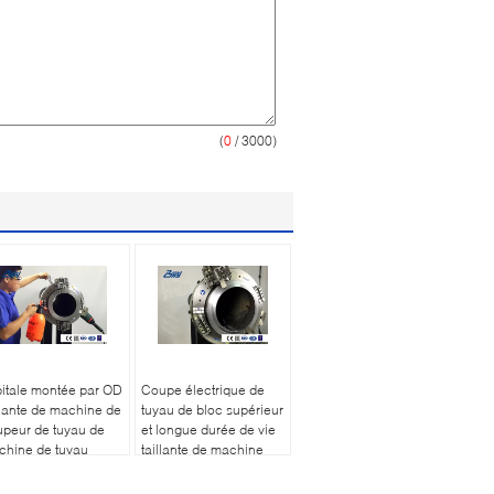
(
0
/ 3000)
itale montée par OD
Coupe électrique de
llante de machine de
tuyau de bloc supérieur
peur de tuyau de
et longue durée de vie
chine de tuyau
taillante de machine
cier inoxydable