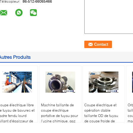
Télécopieur:
86-512-66065466
Autres Produits
oupe électrique libre
Machine taillante de
Coupe électrique et
Orb
e tuyau de bavures et
coupe électrique
opération stable
tai
adre fendu lourd
portative de tuyau pour
taillante OD de tuyau
cou
aillant d'épaisseur de
l'usine chimique, gaz
de coupe froide de
ma
aroi de machine
naturel
machine montées
d'a