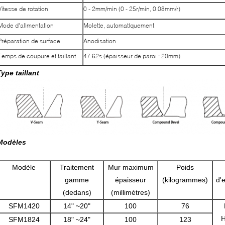
Vitesse de rotation
0 - 2mm/min (0 - 25r/min, 0.08mm/r)
Mode d'alimentation
Molette, automatiquement
Préparation de surface
Anodisation
Temps de coupure et taillant
47.62s (épaisseur de paroi : 20mm)
Type taillant
Modèles
Modèle
Traitement
Mur maximum
Poids
gamme
épaisseur
(kilogrammes)
d'
(dedans)
(millimètres)
SFM1420
14" ~20"
100
76
H
SFM1824
18" ~24"
100
123