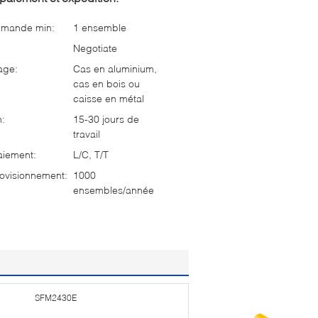
mmande min:
1 ensemble
Negotiate
age:
Cas en aluminium,
cas en bois ou
caisse en métal
n:
15-30 jours de
travail
aiement:
L/C, T/T
ovisionnement:
1000
ensembles/année
SFM2430E