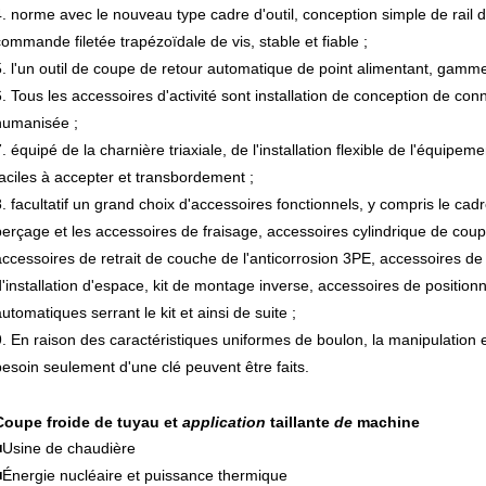
4. norme avec le nouveau type cadre d'outil, conception simple de rail d
commande filetée trapézoïdale de vis, stable et fiable ;
5. l'un outil de coupe de retour automatique de point alimentant, gamme d
6. Tous les accessoires d'activité sont installation de conception de con
humanisée ;
. équipé de la charnière triaxiale, de l'installation flexible de l'équipem
faciles à accepter et transbordement ;
8. facultatif un grand choix d'accessoires fonctionnels, y compris le cad
perçage et les accessoires de fraisage, accessoires cylindrique de cou
accessoires de retrait de couche de l'anticorrosion 3PE, accessoires de 
d'installation d'espace, kit de montage inverse, accessoires de positionn
utomatiques serrant le kit et ainsi de suite ;
9. En raison des caractéristiques uniformes de boulon, la manipulation e
besoin seulement d'une clé peuvent être faits.
Coupe froide de tuyau et
application
taillante
de
machine
■
Usine de chaudière
■Énergie nucléaire et puissance thermique