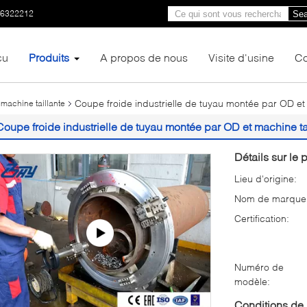
66322212
Sea
çu
Produits
A propos de nous
Visite d'usine
Co
Coupe froide industrielle de tuyau montée par OD et 
 machine taillante
Coupe froide industrielle de tuyau montée par OD et machine ta
Détails sur le p
Lieu d'origine:
Nom de marque
Certification:
Numéro de
modèle:
Conditions de 