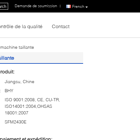
Demande de soumission
|
rch
French
ntrôle de la qualité
Contact
machine taillante
illante
roduit:
Jiangsu, Chine
:
BHY
ISO 9001:2008, CE, CU-TR,
ISO14001:2004,OHSAS
18001:2007
SFM2430E
paiement et expédition: