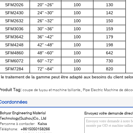
SFM2026
20" ~26"
100
130
SFM2430
24" ~30"
100
142
SFM2632
26" ~32"
100
150
SFM3036
30" ~36"
100
159
SFM3642
36" ~42"
100
179
SFM4248
42" ~48"
100
198
SFM4860
48" ~60"
100
642
SFM6072
60" ~72"
100
730
SFM7284
72" ~84"
100
820
* le traitement de la gamme peut être adapté aux besoins du client selo
,
Produit Tag:
coupe de tuyau et machine taillante
Pipe Electric Machine de déc
Coordonnées
Bohyar Engineering Material
Envoyez votre demande direc
Technology(Suzhou)Co., Ltd
Personne à contacter:
Kaisa
Téléphone:
+8615050158266