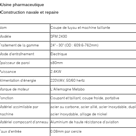
■Usine pharmaceutique
■Construction navale et repaire
Nom
Coupe de tuyau et machine taillante
Modèle
SFM 2430
Traitement de la gamme
24" - 30" (OD : 609.6-762mm)
Mode d'entraînement
Électrique
Épaisseur de paroi
≤80mm
Puissance
2.4KW
Alimentation d'énergie
220V/AV, 50/60 hertz
Marque de moteur
L'Allemagne Metabo
Fonction
Coupant et taillant, coupe froide, portative
Matériel assimilable par
acier au carbone, acier allié, acier inoxydable, dup
machine
acier inoxydable, alliage de nickel
Matériel composant d'anneau
Aluminium de haute résistance d'aviation
Taux d'entrée
0.08mm par cercle