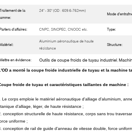
Traitement de la
24" - 30" (OD : 609.6-762mm)
Mode d'entraîn
gamme:
Parters d'affaires:
CNPC, SINOPEC, CNOOC etc.
Type:
Aluminium aéronautique de haute
Matériel:
Structure:
résistance
Outils de coupe froids de tuyau industriel
Machin
Mettre en évidence:
,
L'OD a monté la coupe froide industrielle de tuyau et la machine ta
Coupe froide de tuyau et
caractéristiques
taillantes
de
machine
:
Le corps emploie le matériel aéronautique d'alliage d'aluminium, annea
1.
itanique d'alliage, léger, de haute résistance ;
2. conception structurelle de haute résistance, corps sans trou traversan
force uniforme ;
3. conception de rail de guide d'anneau de vitesse double, force uniform