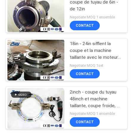
coupe de tuyau de 6in -
de 12in
Negotiate MOQ:1 ensemble
CONTACT
18in - 24in sifflent la
coupe et la machine
taillante avec le moteur
électrique
Negotiate MOQ:1set
CONTACT
2inch - coupe du tuyau
48inch et machine
taillante, coupe froide, 2
à la coupe du tuyau
Negotiate MOQ:1 ensemble
48inches, 2 à tailler du
CONTACT
tuyau 48inches