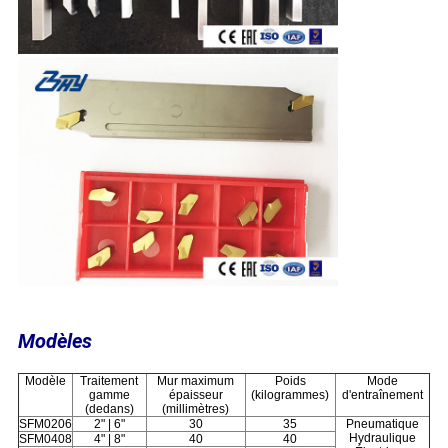
Modèles
Modèle
Traitement
Mur maximum
Poids
Mode
gamme
épaisseur
(kilogrammes)
d'entraînement
(dedans)
(millimètres)
SFM0206
2" | 6"
30
35
Pneumatique
Hydraulique
SFM0408
4" | 8"
40
40