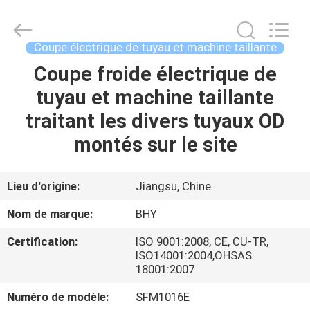
-
2026
Bohyar
Engineering
Material
Coupe électrique de tuyau et machine taillante
Technology(Suzhou)Co.,
Ltd.
Coupe froide électrique de
MAISON
All
Rights
Reserved.
tuyau et machine taillante
PRODUITS
traitant les divers tuyaux OD
montés sur le site
AU
SUJET
Lieu d'origine:
Jiangsu, Chine
DE
Nom de marque:
BHY
NOUS
Certification:
ISO 9001:2008, CE, CU-TR,
ISO14001:2004,OHSAS
18001:2007
VISITE
D'USINE
Numéro de modèle:
SFM1016E