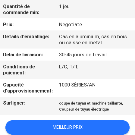
Quantité de
1 jeu
commande min:
CONTRÔLE
DE
Prix:
Negotiate
QUALITÉ
Détails d'emballage:
Cas en aluminium, cas en bois
ou caisse en métal
PLAN
Délai de livraison:
30-45 jours de travail
DU
Conditions de
L/C, T/T,
paiement:
SITE
Capacité
1000 SÉRIES/AN
d'approvisionnement:
POLITIQUE
EN
Surligner:
,
coupe de tuyau et machine taillante
Coupeur de tuyau électrique
MATIÈRE
DE
MEILLEUR PRIX