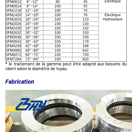
Électrique
SFM0612
6" ~12"
80
45
SFM0814
8" ~14"
100
55
SFM1218
12" ~18"
100
70
SFM1420
14" ~20"
100
76
Électrique
Hydraulique
SFM1824
18" ~24"
100
123
SFM2026
20" ~26"
100
130
SFM2430
24" ~30"
100
142
SFM2632
26" ~32"
100
150
SFM3036
30" ~36"
100
159
SFM3642
36" ~42"
100
179
SFM4248
42" ~48"
100
198
SFM4860
48" ~60"
100
642
SFM6072
60" ~72"
100
730
SFM7284
72" ~84"
100
820
* le traitement de la gamme peut être adapté aux besoins du
client selon le diamètre de tuyau.
Fabrication