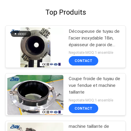
Top Produits
Découpeuse de tuyau de
l'acier inoxydable 18in,
épaisseur de paroi de
30mm, coupe et tailler
Negotiate MOQ:1 ensemble
CONTACT
Coupe froide de tuyau de
vue fendue et machine
taillante
Negotiate MOQ:1 ensemble
CONTACT
machine taillante de