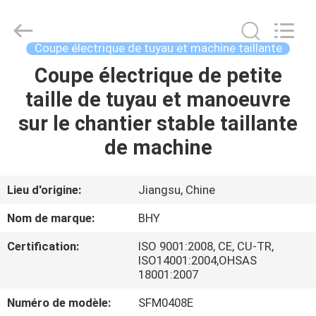
-
2026
Bohyar
Engineering
Material
Coupe électrique de tuyau et machine taillante
Technology(Suzhou)Co.,
Ltd.
Coupe électrique de petite
MAISON
All
Rights
Reserved.
taille de tuyau et manoeuvre
PRODUITS
sur le chantier stable taillante
de machine
AU
SUJET
Lieu d'origine:
Jiangsu, Chine
DE
Nom de marque:
BHY
NOUS
Certification:
ISO 9001:2008, CE, CU-TR,
ISO14001:2004,OHSAS
18001:2007
VISITE
D'USINE
Numéro de modèle:
SFM0408E