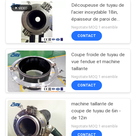
Découpeuse de tuyau de
l'acier inoxydable 18in,
épaisseur de paroi de
30mm, coupe et tailler
Negotiate MOQ:1 ensemble
CONTACT
Coupe froide de tuyau de
vue fendue et machine
taillante
Negotiate MOQ:1 ensemble
CONTACT
machine taillante de
coupe de tuyau de 6in -
de 12in
Negotiate MOQ:1 ensemble
CONTACT