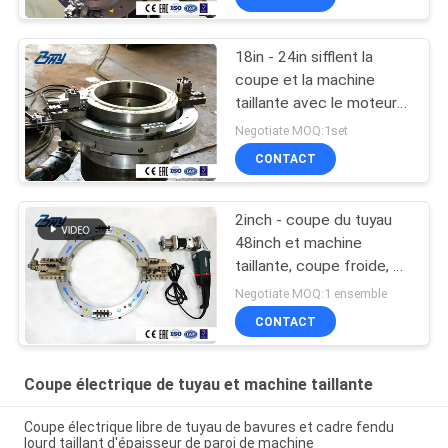
18in - 24in sifflent la
coupe et la machine
taillante avec le moteur
électrique
Negotiate MOQ:1set
CONTACT
2inch - coupe du tuyau
48inch et machine
taillante, coupe froide, 2
à la coupe du tuyau
Negotiate MOQ:1 ensemble
48inches, 2 à tailler du
CONTACT
tuyau 48inches
Coupe électrique de tuyau et machine taillante
Coupe électrique libre de tuyau de bavures et cadre fendu
lourd taillant d'épaisseur de paroi de machine