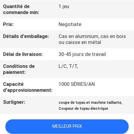
Quantité de
1 jeu
commande min:
CONTRÔLE
DE
Prix:
Negotiate
QUALITÉ
Détails d'emballage:
Cas en aluminium, cas en bois
ou caisse en métal
PLAN
Délai de livraison:
30-45 jours de travail
DU
Conditions de
L/C, T/T,
paiement:
SITE
Capacité
1000 SÉRIES/AN
d'approvisionnement:
POLITIQUE
EN
Surligner:
,
coupe de tuyau et machine taillante
Coupeur de tuyau électrique
MATIÈRE
DE
MEILLEUR PRIX