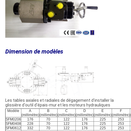
Dimension de modèles
Les tables axiales et radiales de dégagement d'installer la
glissière d'outil d'épais-mur et les moteurs hydrauliques
Modèle
A
B
C
D
E
F
(millimètre)
(millimètre)
(millimètre)
(millimètre)
(millimètre)
(millimètre)
SFM0206
176
70
122
176
225
253
SFM0408
228
70
122
176
225
253
SFM0612
332
70
122
176
225
253