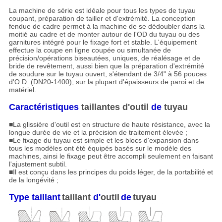
La machine de série est idéale pour tous les types de tuyau
coupant, préparation de tailler et d'extrémité. La conception
fendue de cadre permet à la machine de se dédoubler dans la
moitié au cadre et de monter autour de l'OD du tuyau ou des
garnitures intégré pour le fixage fort et stable. L'équipement
effectue la coupe en ligne coupée ou simultanée de
précision/opérations biseautées, uniques, de réalésage et de
bride de revêtement, aussi bien que la préparation d'extrémité
de soudure sur le tuyau ouvert, s'étendant de 3/4" à 56 pouces
d'O.D. (DN20-1400), sur la plupart d'épaisseurs de paroi et de
matériel.
Caractéristiques
taillantes d'outil
de
tuyau
■
La glissière d'outil est en structure de haute résistance, avec la
longue durée de vie et la précision de traitement élevée ;
■Le fixage du tuyau est simple et les blocs d'expansion dans
tous les modèles ont été équipés basés sur le modèle des
machines, ainsi le fixage peut être accompli seulement en faisant
l'ajustement subtil.
■Il est conçu dans les principes du poids léger, de la portabilité et
de la longévité ;
Type taillant
taillant
d'
outil
de
tuyau