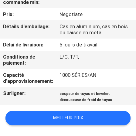
commande min:
CONTRÔLE
Prix:
Negotiate
DE
Détails d'emballage:
Cas en aluminium, cas en bois
ou caisse en métal
QUALITÉ
Délai de livraison:
5 jours de travail
PLAN
Conditions de
L/C, T/T,
paiement:
DU
SITE
Capacité
1000 SÉRIES/AN
d'approvisionnement:
POLITIQUE
Surligner:
,
coupeur de tuyau et beveler
découpeuse de froid de tuyau
EN
MATIÈRE
MEILLEUR PRIX
DE