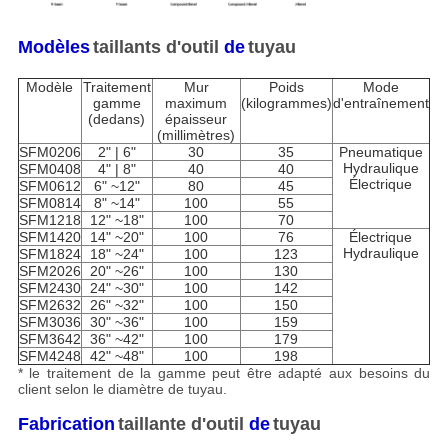
Modèles
taillants d'outil
de
tuyau
Modèle
Traitement
Mur
Poids
Mode
gamme
maximum
(kilogrammes)
d'entraînement
(dedans)
épaisseur
(millimètres)
SFM0206
2" | 6"
30
35
Pneumatique
Hydraulique
SFM0408
4" | 8"
40
40
Électrique
SFM0612
6" ~12"
80
45
SFM0814
8" ~14"
100
55
SFM1218
12" ~18"
100
70
SFM1420
14" ~20"
100
76
Électrique
Hydraulique
SFM1824
18" ~24"
100
123
SFM2026
20" ~26"
100
130
SFM2430
24" ~30"
100
142
SFM2632
26" ~32"
100
150
SFM3036
30" ~36"
100
159
SFM3642
36" ~42"
100
179
SFM4248
42" ~48"
100
198
* le traitement de la gamme peut être adapté aux besoins du
client selon le diamètre de tuyau.
Fabrication
taillante d'outil
de
tuyau