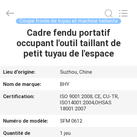
-
2026
Bohyar
Engineering
Material
Coupe froide de tuyau et machine taillante
Technology(Suzhou)Co.,
Ltd.
Cadre fendu portatif
MAISON
All
Rights
Reserved.
occupant l'outil taillant de
PRODUITS
petit tuyau de l'espace
AU
Lieu d'origine:
Suzhou, Chine
SUJET
Nom de marque:
BHY
DE
Certification:
ISO 9001:2008, CE, CU-TR,
NOUS
ISO14001:2004,OHSAS
18001:2007
VISITE
Numéro de modèle:
SFM 0612
D'USINE
Quantité de
1 jeu