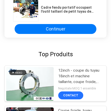
Cadre fendu portatif occupant
l'outil taillant de petit tuyau de
l'espace
Continuer
Top Produits
12inch - coupe du tuyau
18inch et machine
taillante, coupe froide,
coupe du tuyau 18inch,
Negotiate MOQ:1 ensemble
tailler du tuyau 18inch
CONTACT
Coupe froide, tuyau