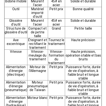
Bobine mobile
Meurent
45# en
Solide et durable
l'acier
acier
Outil
Matériel
Petit prix
Bonne qualité
importé
d'outil
Glissière
Meurent
45# en
Solide et durable
d'outil
l'acier
acier
Structure de
Compact et
Grand
Petite taille
glissière d'outil
de petite
taille
Axe
Éteignant et
Tournez le
Haute précision
excentrique
rectifiant le
traitement
traitement
Vitesse
Vitesse-
Vitesse-
Haute précision,
meulage du
formation
opération stable et bas
traitement
du
bruits
traitement
Alimentation
Moteur de
Petit prix
Puissance forte, durée
d'énergie
l'Allemagne
de vie d'opération, à
(électrique)
faible bruit et longue
stable
Alimentation
Moteur
Petit prix
Puissance forte, durée
d'énergie
pneumatique
de vie d'opération, à
(pneumatique)
de Taïwan
faible bruit et longue
stable
Alimentation
Moteur blanc
Petit prix
Puissance forte, durée
d'énergie
de vie d'opération, à
(hydraulique)
faible bruit et longue