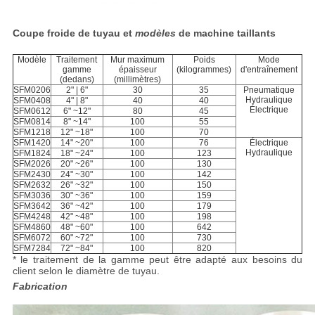
Coupe froide de tuyau et
modèles
de machine taillants
Modèle
Traitement
Mur maximum
Poids
Mode
gamme
épaisseur
(kilogrammes)
d'entraînement
(dedans)
(millimètres)
SFM0206
2" | 6"
30
35
Pneumatique
Hydraulique
SFM0408
4" | 8"
40
40
Électrique
SFM0612
6" ~12"
80
45
SFM0814
8" ~14"
100
55
SFM1218
12" ~18"
100
70
SFM1420
14" ~20"
100
76
Électrique
Hydraulique
SFM1824
18" ~24"
100
123
SFM2026
20" ~26"
100
130
SFM2430
24" ~30"
100
142
SFM2632
26" ~32"
100
150
SFM3036
30" ~36"
100
159
SFM3642
36" ~42"
100
179
SFM4248
42" ~48"
100
198
SFM4860
48" ~60"
100
642
SFM6072
60" ~72"
100
730
SFM7284
72" ~84"
100
820
* le traitement de la gamme peut être adapté aux besoins du
client selon le diamètre de tuyau.
Fabrication