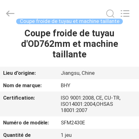
-
2026
Bohyar
Engineering
Material
Coupe froide de tuyau et machine taillante
Technology(Suzhou)Co.,
Ltd.
Coupe froide de tuyau
MAISON
All
Rights
Reserved.
d'OD762mm et machine
PRODUITS
taillante
AU
Lieu d'origine:
Jiangsu, Chine
SUJET
Nom de marque:
BHY
DE
Certification:
ISO 9001:2008, CE, CU-TR,
NOUS
ISO14001:2004,OHSAS
18001:2007
VISITE
Numéro de modèle:
SFM2430E
D'USINE
Quantité de
1 jeu