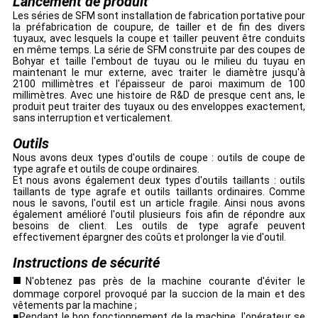
Lancement de produit
Les séries de SFM sont installation de fabrication portative pour
la préfabrication de coupure, de tailler et de fin des divers
tuyaux, avec lesquels la coupe et tailler peuvent être conduits
en même temps. La série de SFM construite par des coupes de
Bohyar et taille l'embout de tuyau ou le milieu du tuyau en
maintenant le mur externe, avec traiter le diamètre jusqu'à
2100 millimètres et l'épaisseur de paroi maximum de 100
millimètres. Avec une histoire de R&D de presque cent ans, le
produit peut traiter des tuyaux ou des enveloppes exactement,
sans interruption et verticalement.
Outils
Nous avons deux types d'outils de coupe : outils de coupe de
type agrafe et outils de coupe ordinaires.
Et nous avons également deux types d'outils taillants : outils
taillants de type agrafe et outils taillants ordinaires. Comme
nous le savons, l'outil est un article fragile. Ainsi nous avons
également amélioré l'outil plusieurs fois afin de répondre aux
besoins de client. Les outils de type agrafe peuvent
effectivement épargner des coûts et prolonger la vie d'outil.
Instructions de sécurité
■
N'obtenez pas près de la machine courante d'éviter le
dommage corporel provoqué par la succion de la main et des
vêtements par la machine ;
■Pendant le bon fonctionnement de la machine, l'opérateur se