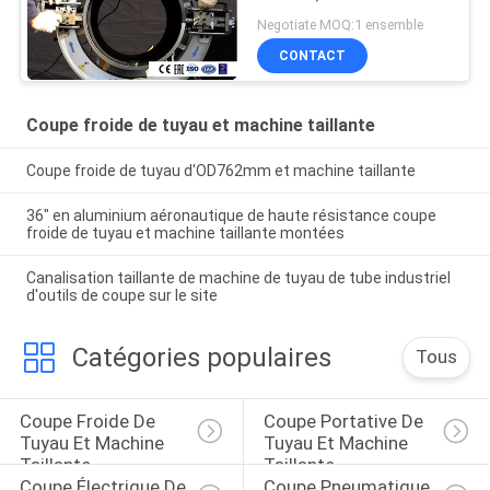
portative et électrique
Negotiate MOQ:1 ensemble
CONTACT
Coupe froide de tuyau et machine taillante
Coupe froide de tuyau d'OD762mm et machine taillante
36" en aluminium aéronautique de haute résistance coupe
froide de tuyau et machine taillante montées
Canalisation taillante de machine de tuyau de tube industriel
d'outils de coupe sur le site
Catégories populaires
Tous
Coupe Froide De 
Coupe Portative De 
Tuyau Et Machine 
Tuyau Et Machine 
Taillante
Taillante
Coupe Électrique De 
Coupe Pneumatique 