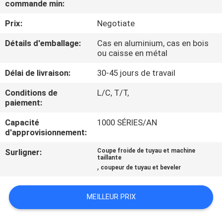
commande min:
CONTRÔLE
Prix:
Negotiate
DE
Détails d'emballage:
Cas en aluminium, cas en bois
ou caisse en métal
QUALITÉ
Délai de livraison:
30-45 jours de travail
PLAN
Conditions de
L/C, T/T,
paiement:
DU
SITE
Capacité
1000 SÉRIES/AN
d'approvisionnement:
POLITIQUE
Surligner:
Coupe froide de tuyau et machine
taillante
,
EN
coupeur de tuyau et beveler
MATIÈRE
MEILLEUR PRIX
DE