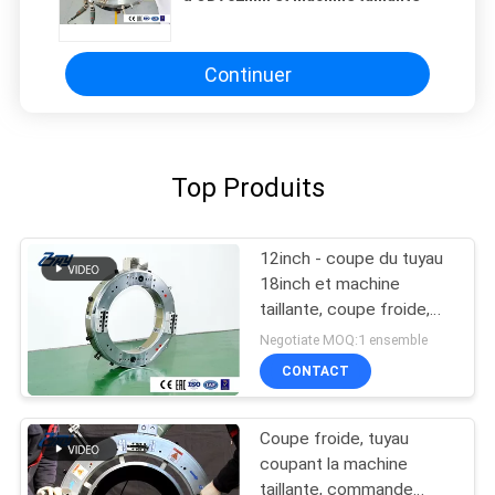
Continuer
Top Produits
12inch - coupe du tuyau
18inch et machine
taillante, coupe froide,
coupe du tuyau 18inch,
Negotiate MOQ:1 ensemble
tailler du tuyau 18inch
CONTACT
Coupe froide, tuyau
coupant la machine
taillante, commande