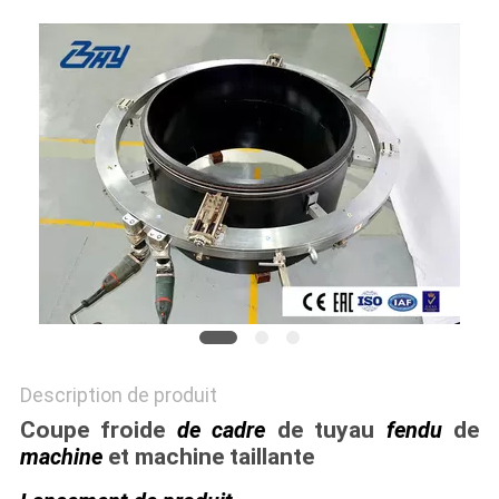
PROTECTION
DE
LA
VIE
PRIVÉE
Description de produit
Coupe froide
de cadre
de tuyau
fendu
de
machine
et machine taillante