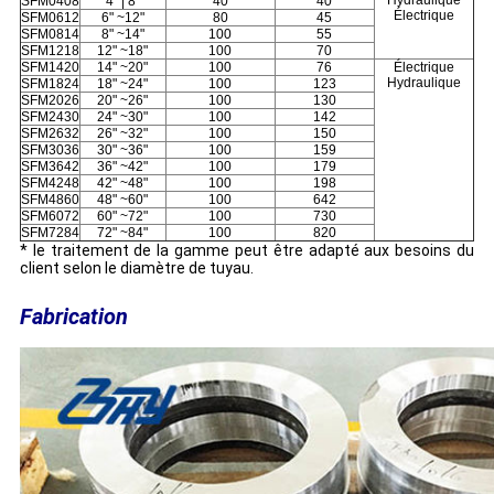
SFM0408
4" | 8"
40
40
Électrique
SFM0612
6" ~12"
80
45
SFM0814
8" ~14"
100
55
SFM1218
12" ~18"
100
70
SFM1420
14" ~20"
100
76
Électrique
Hydraulique
SFM1824
18" ~24"
100
123
SFM2026
20" ~26"
100
130
SFM2430
24" ~30"
100
142
SFM2632
26" ~32"
100
150
SFM3036
30" ~36"
100
159
SFM3642
36" ~42"
100
179
SFM4248
42" ~48"
100
198
SFM4860
48" ~60"
100
642
SFM6072
60" ~72"
100
730
SFM7284
72" ~84"
100
820
* le traitement de la gamme peut être adapté aux besoins du
client selon le diamètre de tuyau.
Fabrication