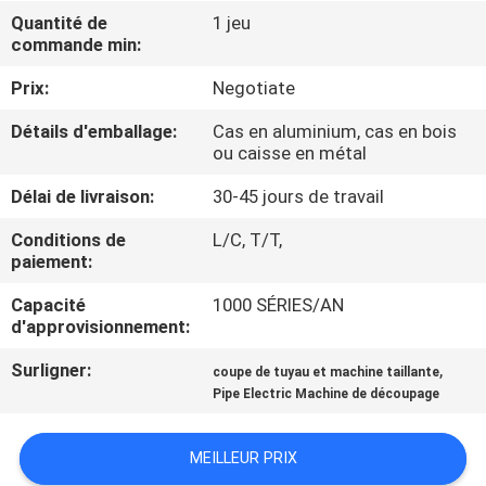
Quantité de
1 jeu
commande min:
CONTRÔLE
DE
Prix:
Negotiate
QUALITÉ
Détails d'emballage:
Cas en aluminium, cas en bois
ou caisse en métal
PLAN
Délai de livraison:
30-45 jours de travail
DU
Conditions de
L/C, T/T,
paiement:
SITE
Capacité
1000 SÉRIES/AN
d'approvisionnement:
POLITIQUE
EN
Surligner:
,
coupe de tuyau et machine taillante
Pipe Electric Machine de découpage
MATIÈRE
DE
MEILLEUR PRIX