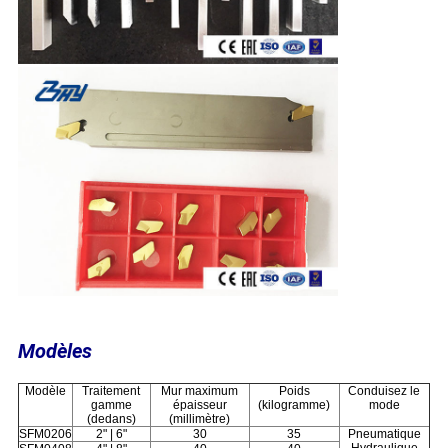
Modèles
Modèle
Traitement
Mur maximum
Poids
Conduisez le
gamme
épaisseur
(kilogramme)
mode
(dedans)
(millimètre)
SFM0206
2" | 6"
30
35
Pneumatique
Hydraulique