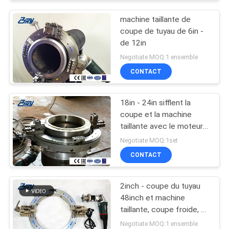
machine taillante de
coupe de tuyau de 6in -
de 12in
Negotiate MOQ:1 ensemble
CONTACT
18in - 24in sifflent la
coupe et la machine
taillante avec le moteur
électrique
Negotiate MOQ:1set
CONTACT
2inch - coupe du tuyau
48inch et machine
taillante, coupe froide, 2
à la coupe du tuyau
Negotiate MOQ:1 ensemble