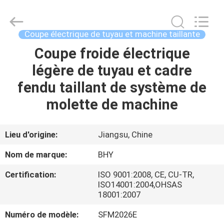
-
2026
Bohyar
Engineering
Material
Coupe électrique de tuyau et machine taillante
Technology(Suzhou)Co.,
Ltd.
Coupe froide électrique
MAISON
All
Rights
Reserved.
légère de tuyau et cadre
PRODUITS
fendu taillant de système de
molette de machine
AU
SUJET
Lieu d'origine:
Jiangsu, Chine
DE
Nom de marque:
BHY
NOUS
Certification:
ISO 9001:2008, CE, CU-TR,
ISO14001:2004,OHSAS
18001:2007
VISITE
D'USINE
Numéro de modèle:
SFM2026E