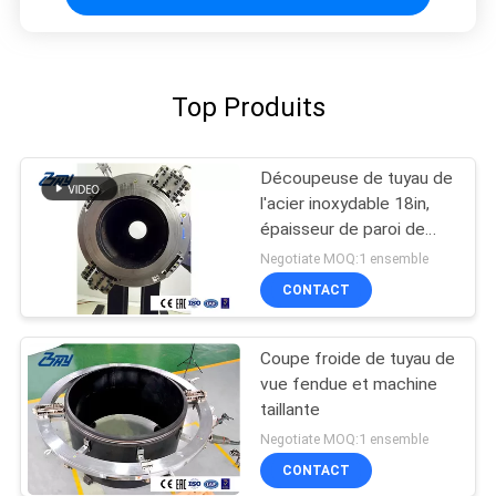
Top Produits
Découpeuse de tuyau de
l'acier inoxydable 18in,
épaisseur de paroi de
30mm, coupe et tailler
Negotiate MOQ:1 ensemble
CONTACT
Coupe froide de tuyau de
vue fendue et machine
taillante
Negotiate MOQ:1 ensemble
CONTACT