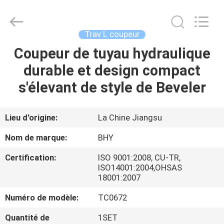
-
2026
Bohyar
Engineering
Material
Trav L coupeur
Technology(Suzhou)Co.,
Ltd.
Coupeur de tuyau hydraulique
MAISON
All
Rights
Reserved.
durable et design compact
PRODUITS
s'élevant de style de Beveler
AU
Lieu d'origine:
La Chine Jiangsu
SUJET
Nom de marque:
BHY
DE
Certification:
ISO 9001:2008, CU-TR,
NOUS
ISO14001:2004,OHSAS
18001:2007
VISITE
Numéro de modèle:
TC0672
D'USINE
Quantité de
1SET