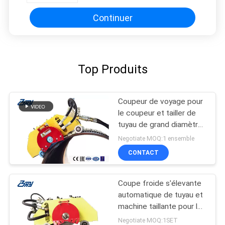
Continuer
Top Produits
Coupeur de voyage pour
le coupeur et tailler de
tuyau de grand diamètre,
machine portative de
Negotiate MOQ:1 ensemble
tuyau de Climbling
CONTACT
Coupe froide s'élevante
automatique de tuyau et
machine taillante pour le
coupeur de tuyau de
Negotiate MOQ:1SET