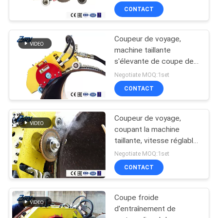
grand diamètre
CONTACT
Coupeur de voyage,
machine taillante
s'élevante de coupe de
tuyau, vitesse réglable,
Negotiate MOQ:1set
commande de chaîne
CONTACT
antidérapage fiable
Coupeur de voyage,
coupant la machine
taillante, vitesse réglable,
chaîne d'acier inoxydable
Negotiate MOQ:1set
CONTACT
Coupe froide
d'entraînement de