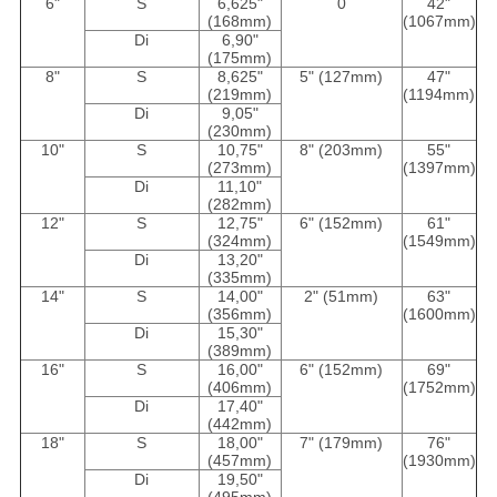
6"
S
6,625"
0
42"
(168mm)
(1067mm)
Di
6,90"
(175mm)
8"
S
8,625"
5" (127mm)
47"
(219mm)
(1194mm)
Di
9,05"
(230mm)
10"
S
10,75"
8" (203mm)
55"
(273mm)
(1397mm)
Di
11,10"
(282mm)
12"
S
12,75"
6" (152mm)
61"
(324mm)
(1549mm)
Di
13,20"
(335mm)
14"
S
14,00"
2" (51mm)
63"
(356mm)
(1600mm)
Di
15,30"
(389mm)
16"
S
16,00"
6" (152mm)
69"
(406mm)
(1752mm)
Di
17,40"
(442mm)
18"
S
18,00"
7" (179mm)
76"
(457mm)
(1930mm)
Di
19,50"