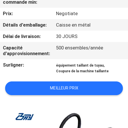
commande min:
CONTRÔLE
Prix:
Negotiate
DE
Détails d'emballage:
Caisse en métal
QUALITÉ
Délai de livraison:
30 JOURS
Capacité
500 ensembles/année
PLAN
d'approvisionnement:
DU
Surligner:
,
équipement taillant de tuyau
SITE
Coupure de la machine taillante
POLITIQUE
MEILLEUR PRIX
EN
MATIÈRE
DE