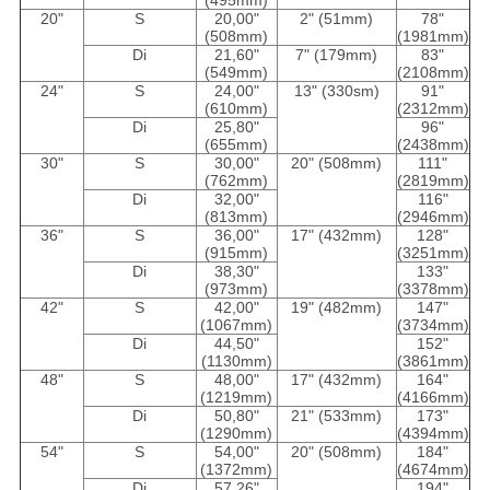
(495mm)
20"
S
20,00"
2" (51mm)
78"
(508mm)
(1981mm)
Di
21,60"
7" (179mm)
83"
(549mm)
(2108mm)
24"
S
24,00"
13" (330sm)
91"
(610mm)
(2312mm)
Di
25,80"
96"
(655mm)
(2438mm)
30"
S
30,00"
20" (508mm)
111"
(762mm)
(2819mm)
Di
32,00"
116"
(813mm)
(2946mm)
36"
S
36,00"
17" (432mm)
128"
(915mm)
(3251mm)
Di
38,30"
133"
(973mm)
(3378mm)
42"
S
42,00"
19" (482mm)
147"
(1067mm)
(3734mm)
Di
44,50"
152"
(1130mm)
(3861mm)
48"
S
48,00"
17" (432mm)
164"
(1219mm)
(4166mm)
Di
50,80"
21" (533mm)
173"
(1290mm)
(4394mm)
54"
S
54,00"
20" (508mm)
184"
(1372mm)
(4674mm)
Di
57,26"
194"