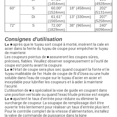
(1454mm)
(4928mm)
60"
S
60,00"
18" (458mm)
202"
(1524mm)
(5131mm)
Di
61,61"
13" (330mm)
207"
(1565mm)
(5258mm)
72"
S
72,00"
38" (965mm)
240"
(1829mm)
(6096mm)
Consignes d'utilisation
Le ■
après que le tuyau soit coupé à moitié, insèrent la cale en
acier dans la fente du tuyau de coupe pour empêcher le tuyau
de maintenir.
Les coupeurs pointus de
■
assureront les coupes sûres,
précises, fiables. Veuillez observer soigneusement si l'outil de
coupe est pointu avant la coupure.
Le ■
l'état de coupe sera plus sec quand coupant la fonte et le
tuyau malléable de fer. Huile de coupe de fil d'Usea ou une huile
soluble dans l'eau de coupe sur le tuyau d'acier en acier et
inoxydable pour lubrifier les coupeurs et à aider à maintenir
l'acuité.
L'utilisation de
■
a spécialisé la voie de guide en coupant dans
une position verticale ou quand l'exactitude précise est exigée.
Le ■
ajustent le taux d'entrée pour réduire ou éliminer la
surcharge de coupeur. La soupape de remplissage doit être
ouverte très lentement pour réaliser un taux d'entrée plus lent.
Pour le contrôle complet de la vitesse d'alimentation, installez
la valve de commande de puissance dans la ligne