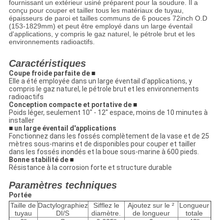
fournissant un extérieur usiné préparent pour la soudure. Il a
conçu pour couper et tailler tous les matériaux de tuyau,
épaisseurs de paroi et tailles communs de 6 pouces 72inch O.D
(153-1829mm) et peut être employé dans un large éventail
d'applications, y compris le gaz naturel, le pétrole brut et les
environnements radioactifs.
Caractéristiques
Coupe froide parfaite de
■
Elle a été employée dans un large éventail d'applications, y
compris le gaz naturel, le pétrole brut et les environnements
radioactifs
Conception compacte et portative de
■
Poids léger, seulement 10" - 12" espace, moins de 10 minutes à
installer
■
un large éventail d'applications
Fonctionnez dans les fossés complètement de la vase et de 25
mètres sous-marins et de disponibles pour couper et tailler
dans les fossés inondés et la boue sous-marine à 600 pieds.
Bonne stabilité de
■
Résistance à la corrosion forte et structure durable
Paramètres techniques
Portée
Taille de
Dactylographiez
Sifflez le
Ajoutez sur le ²
Longueur
tuyau
DI/S
diamètre.
de longueur
totale