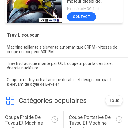
moteur diesel de
coupeur hydraulique de
Negotiate MOQ:1set
voyage, coupeur du
CONTACT
voyage TC0672
Trav L coupeur
Machine taillante s'élevante automatique 0RPM - vitesse de
coupe du coupeur 60RPM
Trav hydraulique monté par OD L coupeur pour la centrale,
énergie nucléaire
Coupeur de tuyau hydraulique durable et design compact
s'élevant de style de Beveler
Catégories populaires
Tous
Coupe Froide De 
Coupe Portative De 
Tuyau Et Machine 
Tuyau Et Machine 