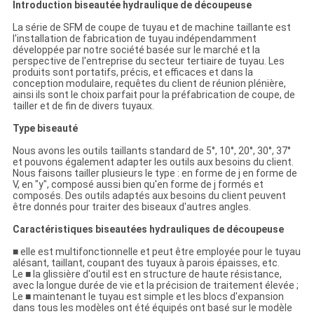
Introduction biseautée hydraulique de découpeuse
La série de SFM de coupe de tuyau et de machine taillante est
l'installation de fabrication de tuyau indépendamment
développée par notre société basée sur le marché et la
perspective de l'entreprise du secteur tertiaire de tuyau. Les
produits sont portatifs, précis, et efficaces et dans la
conception modulaire, requêtes du client de réunion plénière,
ainsi ils sont le choix parfait pour la préfabrication de coupe, de
tailler et de fin de divers tuyaux.
Type biseauté
Nous avons les outils taillants standard de 5°, 10°, 20°, 30°, 37°
et pouvons également adapter les outils aux besoins du client.
Nous faisons tailler plusieurs le type : en forme de j en forme de
V, en "y", composé aussi bien qu'en forme de j formés et
composés. Des outils adaptés aux besoins du client peuvent
être donnés pour traiter des biseaux d'autres angles.
Caractéristiques biseautées hydrauliques de découpeuse
■ elle est multifonctionnelle et peut être employée pour le tuyau
alésant, taillant, coupant des tuyaux à parois épaisses, etc.
Le ■ la glissière d'outil est en structure de haute résistance,
avec la longue durée de vie et la précision de traitement élevée ;
Le ■ maintenant le tuyau est simple et les blocs d'expansion
dans tous les modèles ont été équipés ont basé sur le modèle