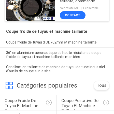
taillante, commande
portative et électrique
Negotiate MOQ:1 ensemble
CONTACT
Coupe froide de tuyau et machine taillante
Coupe froide de tuyau d'OD762mm et machine taillante
36" en aluminium aéronautique de haute résistance coupe
froide de tuyau et machine taillante montées
Canalisation taillante de machine de tuyau de tube industriel
d'outils de coupe sur le site
Catégories populaires
Tous
Coupe Froide De 
Coupe Portative De 
Tuyau Et Machine 
Tuyau Et Machine 
Taillante
Taillante