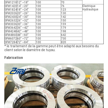
SFM1218
12" ~18"
100
70
SFM1420
14" ~20"
100
76
Électrique
Hydraulique
SFM1824
18" ~24"
100
123
SFM2026
20" ~26"
100
130
SFM2430
24" ~30"
100
142
SFM2632
26" ~32"
100
150
SFM3036
30" ~36"
100
159
SFM3642
36" ~42"
100
179
SFM4248
42" ~48"
100
198
SFM4860
48" ~60"
100
642
SFM6072
60" ~72"
100
730
SFM7284
72" ~84"
100
820
* le traitement de la gamme peut être adapté aux besoins du
client selon le diamètre de tuyau.
Fabrication