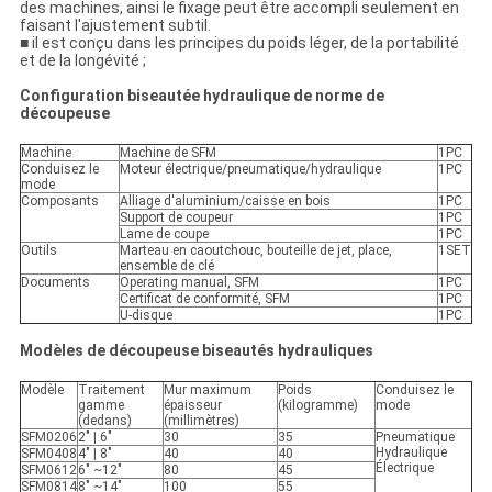
des machines, ainsi le fixage peut être accompli seulement en
faisant l'ajustement subtil.
■ il est conçu dans les principes du poids léger, de la portabilité
et de la longévité ;
Configuration biseautée hydraulique de norme de
découpeuse
Machine
Machine de SFM
1PC
Conduisez le
Moteur électrique/pneumatique/hydraulique
1PC
mode
Composants
Alliage d'aluminium/caisse en bois
1PC
Support de coupeur
1PC
Lame de coupe
1PC
Outils
Marteau en caoutchouc, bouteille de jet, place,
1SET
ensemble de clé
Documents
Operating manual, SFM
1PC
Certificat de conformité, SFM
1PC
U-disque
1PC
Modèles de découpeuse biseautés hydrauliques
Modèle
Traitement
Mur maximum
Poids
Conduisez le
gamme
épaisseur
(kilogramme)
mode
(dedans)
(millimètres)
SFM0206
2" | 6"
30
35
Pneumatique
Hydraulique
SFM0408
4" | 8"
40
40
Électrique
SFM0612
6" ~12"
80
45
SFM0814
8" ~14"
100
55