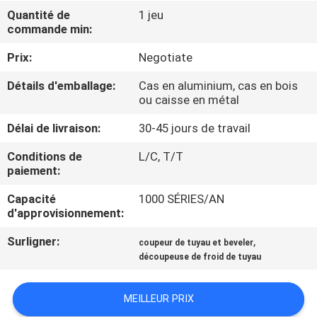
Quantité de
1 jeu
commande min:
CONTRÔLE
DE
Prix:
Negotiate
QUALITÉ
Détails d'emballage:
Cas en aluminium, cas en bois
ou caisse en métal
PLAN
Délai de livraison:
30-45 jours de travail
DU
Conditions de
L/C, T/T
paiement:
SITE
Capacité
1000 SÉRIES/AN
d'approvisionnement:
POLITIQUE
EN
Surligner:
,
coupeur de tuyau et beveler
découpeuse de froid de tuyau
MATIÈRE
DE
MEILLEUR PRIX