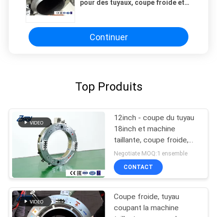
pour des tuyaux, coupe froide et
tailler des outils, haute précision
Continuer
Top Produits
12inch - coupe du tuyau
18inch et machine
taillante, coupe froide,
coupe du tuyau 18inch,
Negotiate MOQ:1 ensemble
tailler du tuyau 18inch
CONTACT
Coupe froide, tuyau
coupant la machine