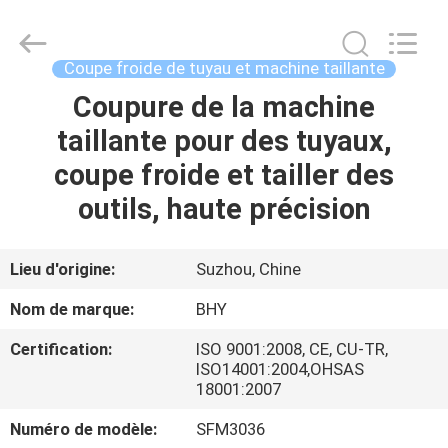
-
2026
Bohyar
Engineering
Material
Coupe froide de tuyau et machine taillante
Technology(Suzhou)Co.,
Ltd.
Coupure de la machine
MAISON
All
Rights
Reserved.
taillante pour des tuyaux,
PRODUITS
coupe froide et tailler des
outils, haute précision
AU
SUJET
Lieu d'origine:
Suzhou, Chine
DE
Nom de marque:
BHY
NOUS
Certification:
ISO 9001:2008, CE, CU-TR,
ISO14001:2004,OHSAS
18001:2007
VISITE
D'USINE
Numéro de modèle:
SFM3036