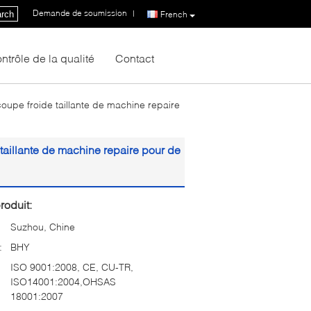
Demande de soumission
|
rch
French
ntrôle de la qualité
Contact
oupe froide taillante de machine repaire
taillante de machine repaire pour de
roduit:
Suzhou, Chine
:
BHY
ISO 9001:2008, CE, CU-TR,
ISO14001:2004,OHSAS
18001:2007