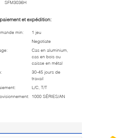
SFM3036H
paiement et expédition:
mmande min:
1 jeu
Negotiate
age:
Cas en aluminium,
cas en bois ou
caisse en métal
n:
30-45 jours de
travail
aiement:
L/C, T/T
ovisionnement:
1000 SÉRIES/AN