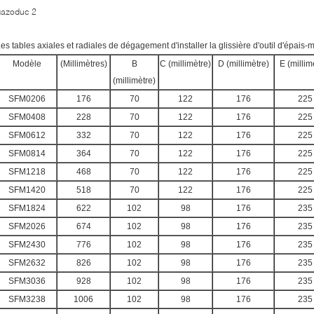
es tables axiales et radiales de dégagement d'installer la glissière d'outil d'épais
Modèle
(Millimètres)
B
C (millimètre)
D (millimètre)
E (millim
(millimètre)
SFM0206
176
70
122
176
225
SFM0408
228
70
122
176
225
SFM0612
332
70
122
176
225
SFM0814
364
70
122
176
225
SFM1218
468
70
122
176
225
SFM1420
518
70
122
176
225
SFM1824
622
102
98
176
235
SFM2026
674
102
98
176
235
SFM2430
776
102
98
176
235
SFM2632
826
102
98
176
235
SFM3036
928
102
98
176
235
SFM3238
1006
102
98
176
235