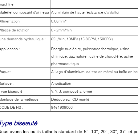
machine
Matériel composant d'anneau
Aluminium de haute résistance d'aviation
Alimentation
0.08mm/r
Vitesse de rotation :
0 - 2mm/min
Une demande hydraulique :
65L/Min, 10MPa (15.8GPM, 1500PSI)
Application :
Énergie nucléaire, puissance thermique, usine
chimique, gaz naturel, usine de chaudière, usine
pharmaceutique
Paquet :
Alliage d'aluminium, caisse en métal ou boîte en bo
Surface :
Anodisation
Type biseauté :
V, Y, J, composé a formé
Montage de la méthode :
Dédoublez l'OD monté
CODE DE HS :
8461909000
Type biseauté
Nous avons les outils taillants standard de 5°, 10°, 20°, 30°, 37° et 