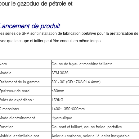
pour le gazoduc de pétrole et
Lancement de produit
es séries de SFM sont installation de fabrication portative pour la préfabrication de 
vec quelle coupe et tailler peut être conduit en même temps.
Nom
Coupe de tuyau et machine taillante
Modèle
SFM 3036
Traitement de la gamme
30" - 36" (OD : 762-914.4mm)
Épaisseur de paroi
≤80mm
Poids de expédition :
159KG
Dimensions
1400*1350*600mm
Mode d'entraînement
Hydraulique
Fonction
Coupant et taillant, coupe froide, portative
Matériel assimilable par
Acier au carbone, acier allié, acier inoxydable