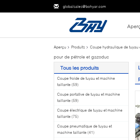
globalsales@bohyar.com
Aper
Aperçu
Produits
Coupe hydraulique de tuyau e
pour de pétrole et gazoduc
Tous les produits
Coupe froide de tuyau et machine
taillante
(59)
Coupe portative de tuyau et machine
taillante
(59)
Coupe électrique de tuyau et machine
taillante
(75)
Coupe pneumatique de tuyau et
machine taillante
(41)