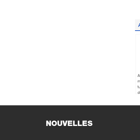
A
m
t
d
NOUVELLES