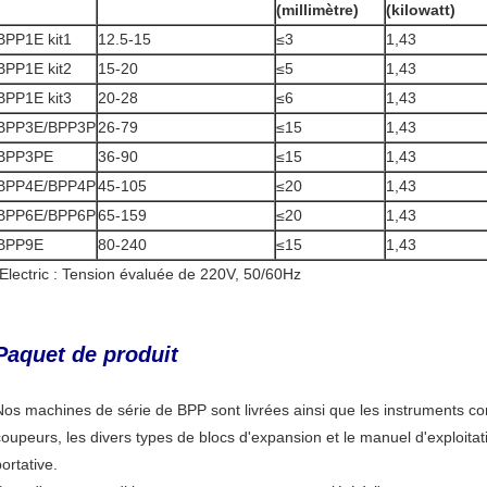
(millimètre)
(kilowatt)
BPP1E kit1
12.5-15
≤3
1,43
BPP1E kit2
15-20
≤5
1,43
BPP1E kit3
20-28
≤6
1,43
BPP3E/BPP3P
26-79
≤15
1,43
BPP3PE
36-90
≤15
1,43
BPP4E/BPP4P
45-105
≤20
1,43
BPP6E/BPP6P
65-159
≤20
1,43
BPP9E
80-240
≤15
1,43
*Electric : Tension évaluée de 220V, 50/60Hz
Paquet de produit
Nos machines de série de BPP sont livrées ainsi que les instruments c
coupeurs, les divers types de blocs d'expansion et le manuel d'exploita
ortative.