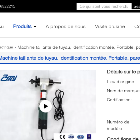
66322212
Sea
çu
Produits
A propos de nous
Visite d'usine
Co
Machine taillante de tuyau, identification montée, Portable, pa
ectrique
Machine taillante de tuyau, identification montée, Portable, parem
Détails sur le p
Lieu d'origine:
Nom de marque
Certification:
Numéro de
modèle:
Conditions de 