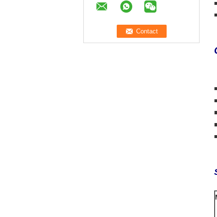
■
■
■