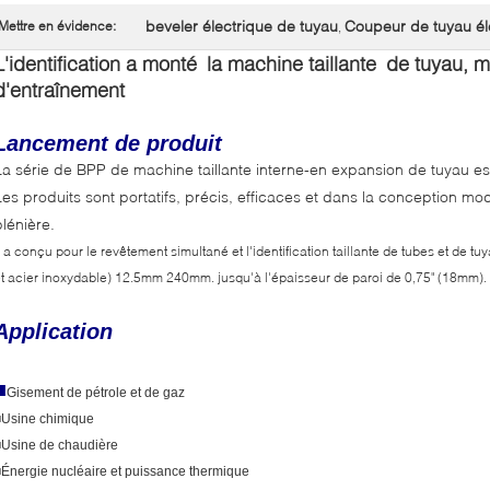
beveler électrique de tuyau
Coupeur de tuyau él
Mettre en évidence:
,
L'identification a monté la machine taillante de tuyau, m
d'entraînement
Lancement de produit
La série de BPP de machine taillante interne-en expansion de tuyau est l
Les produits sont portatifs, précis, efficaces et dans la conception mo
plénière.
l a conçu pour le revêtement simultané et l'identification taillante de tubes et de tu
t acier inoxydable) 12.5mm 240mm. jusqu'à l'épaisseur de paroi de 0,75" (18mm).
Application
■
Gisement de pétrole et de gaz
■Usine chimique
Usine de chaudière
Énergie nucléaire et puissance thermique