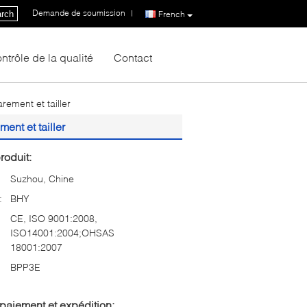
Demande de soumission
|
rch
French
ntrôle de la qualité
Contact
rement et tailler
ent et tailler
roduit:
Suzhou, Chine
:
BHY
CE, ISO 9001:2008,
ISO14001:2004;OHSAS
18001:2007
BPP3E
paiement et expédition: