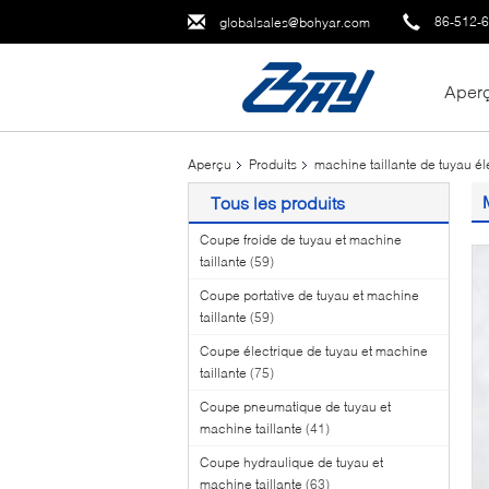
86-512-
globalsales@bohyar.com
Aper
Aperçu
Produits
machine taillante de tuyau él
Tous les produits
Coupe froide de tuyau et machine
taillante
(59)
Coupe portative de tuyau et machine
taillante
(59)
Coupe électrique de tuyau et machine
taillante
(75)
Coupe pneumatique de tuyau et
machine taillante
(41)
Coupe hydraulique de tuyau et
machine taillante
(63)