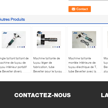
Autres Produits
ngle taillant taillant de
Machine taillante de
Machine taillante
Mac
achine de tuyau de
tuyau léger de
montée intérieure de
tuy
uyau intérieur portatif
fabrication, tube
tuyau électrique de T,
Bev
e Beveller divers
Beveller pour le tuyau
tube Beveller avec la
al
d'acier au carbone
vitesse réglable
pr
CONTACTEZ-NOUS
L