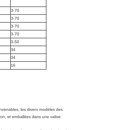
3-70
3-70
3-70
3-70
3-50
34
34
16
onvenables, les divers modèles des
tion, et emballées dans une valise