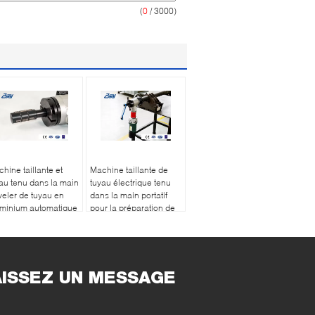
(
0
/ 3000)
hine taillante et
Machine taillante de
au tenu dans la main
tuyau électrique tenu
eler de tuyau en
dans la main portatif
uminium automatique
pour la préparation de
ouvée par CE
bord mécanique de
tuyau
AISSEZ UN MESSAGE