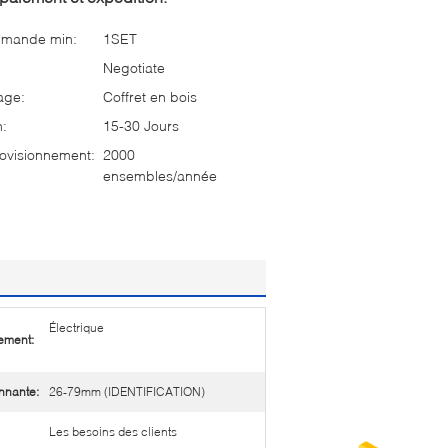
mmande min:
1SET
Negotiate
age:
Coffret en bois
n:
15-30 Jours
ovisionnement:
2000
ensembles/année
Électrique
ement:
nnante:
26-79mm (IDENTIFICATION)
Les besoins des clients